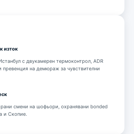
к изток
Истанбул с двукамерен термоконтрол, ADR
 превенция на демюраж за чувствителни
еск
ирани смени на шофьори, охранявани bonded
а и Скопие.