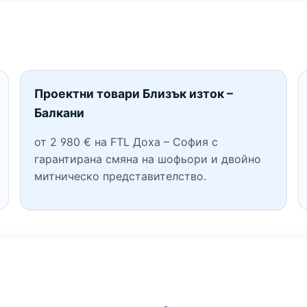
Проектни товари Близък изток –
Балкани
от 2 980 € на FTL Доха – София с
гарантирана смяна на шофьори и двойно
митническо представителство.