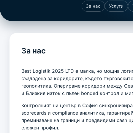
За нас
Услуги
За нас
Best Logistik 2025 LTD е малка, но мощна лог
създадена за коридорите, където търговскит
геополитика. Оперираме коридори между Сев
и Близкия изток с пълен bonded контрол и ми
Контролният ни център в София синхронизира 
scorecards и compliance аналитика, гарантира
преминаване на граници и предвидими cash ц
сложен профил.