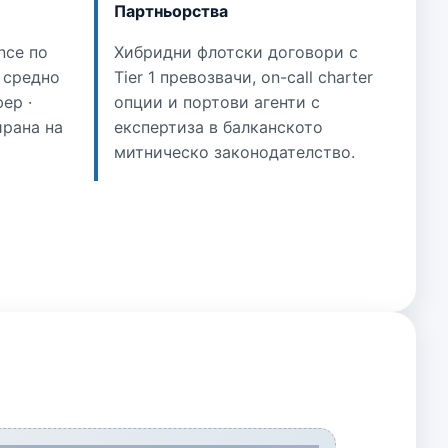
Партньорства
nce по
Хибридни флотски договори с
· средно
Tier 1 превозвачи, on-call charter
ер ·
опции и портови агенти с
ирана на
експертиза в балканското
митническо законодателство.