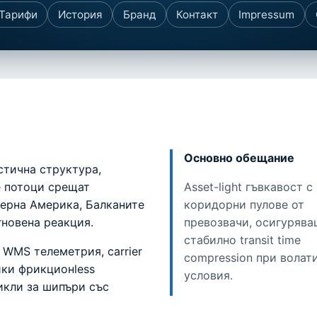
Тарифи
История
Бранд
Контакт
Impressum
Основно обещание
истична структура,
е потоци срещат
Asset-light гъвкавост с
ерна Америка, Балканите
коридорни пулове от
гновена реакция.
превозвачи, осигуряв
стабилно transit time
WMS телеметрия, carrier
compression при волат
йки фрикционless
условия.
икли за шипъри със