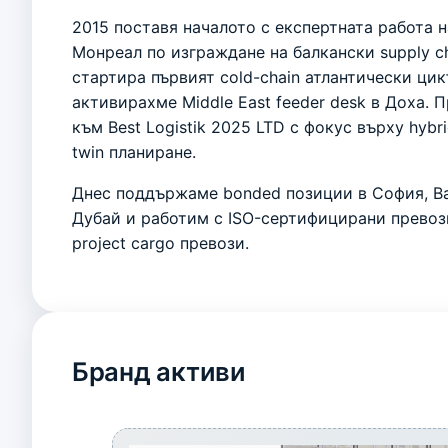
2015 поставя началото с експертната работа н
Монреал по изграждане на балкански supply ch
стартира първият cold-chain атлантически цик
активирахме Middle East feeder desk в Доха.
към Best Logistik 2025 LTD с фокус върху hybrid 
twin планиране.
Днес поддържаме bonded позиции в София, Ва
Дубай и работим с ISO-сертифицирани превозва
project cargo превози.
Бранд активи