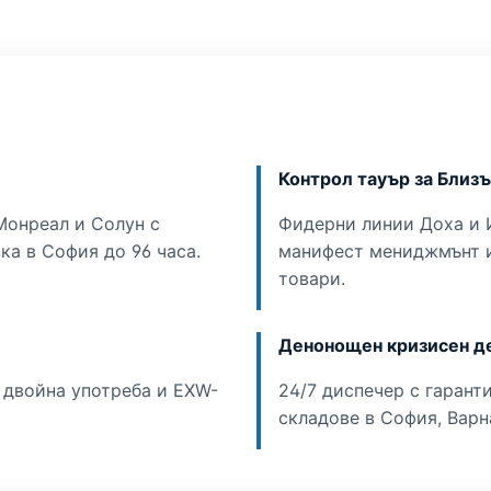
Контрол тауър за Близъ
онреал и Солун с
Фидерни линии Доха и 
ка в София до 96 часа.
манифест мениджмънт и
товари.
Денонощен кризисен д
 двойна употреба и EXW-
24/7 диспечер с гарант
складове в София, Варн