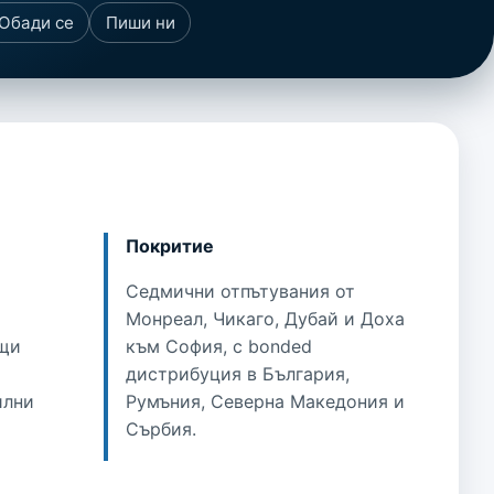
Обади се
Пиши ни
Покритие
Седмични отпътувания от
Монреал, Чикаго, Дубай и Доха
ащи
към София, с bonded
дистрибуция в България,
илни
Румъния, Северна Македония и
Сърбия.