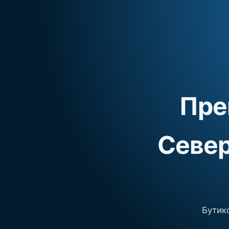
Пре
Север
Бутико