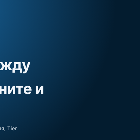
ежду
ните и
я, Tier