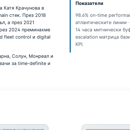
Показатели
а Катя Крачунова в
ain стек. През 2018
98.6% on-time performa
ъл, а през 2021
атлантическите линии 
 През 2024 преминахме
14 часа митнически буф
fleet control и digital
escalation матрица баз
KPI.
рна, Солун, Монреал и
чи за time-definite и